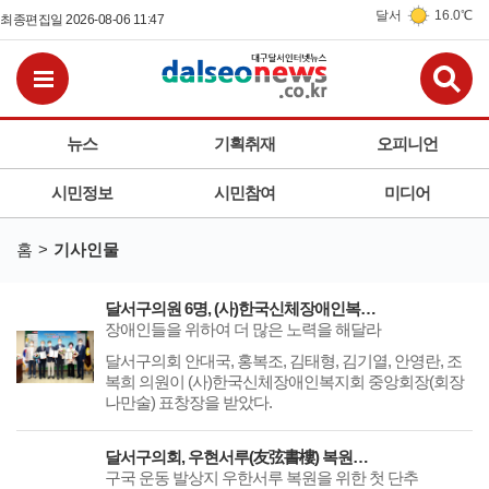
달서
16.0℃
최종편집일 2026-08-06 11:47
검
전체메뉴보기
뉴스
기획취재
오피니언
시민정보
시민참여
미디어
홈
기사인물
달서구의원 6명, (사)한국신체장애인복지회 중앙회장 표창장 수상
장애인들을 위하여 더 많은 노력을 해달라
달서구의회 안대국, 홍복조, 김태형, 김기열, 안영란, 조
복희 의원이 (사)한국신체장애인복지회 중앙회장(회장
나만술) 표창장을 받았다.
달서구의회, 우현서루(友弦書樓) 복원을 위한 정책 제안 토론회 개최
구국 운동 발상지 우한서루 복원을 위한 첫 단추