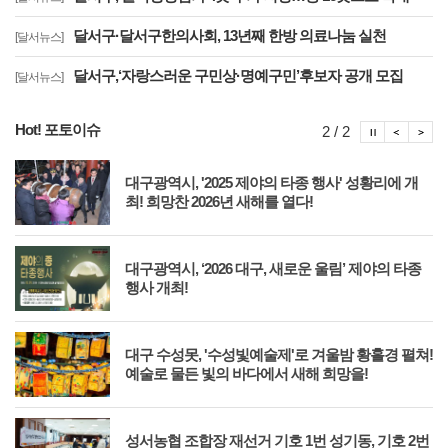
달서구·달서구한의사회, 13년째 한방 의료나눔 실천
[달서뉴스]
달서구,‘자랑스러운 구민상·명예구민’후보자 공개 모집
[달서뉴스]
Hot! 포토이슈
포토이슈
포토
포
2 / 2
축
대구광역시, '2025 제야의 타종 행사' 성황리에 개
최! 희망찬 2026년 새해를 열다!
대
대구광역시, ‘2026 대구, 새로운 울림’ 제야의 타종
행사 개최!
를
대구 수성못, '수성빛예술제'로 겨울밤 황홀경 펼쳐!
예술로 물든 빛의 바다에서 새해 희망을!
외의
성서농협 조합장 재선거 기호 1번 성기동, 기호 2번