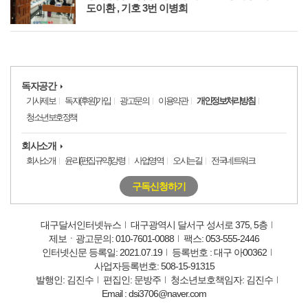
도이환 , 기호 3번 이병희
독자공간
기사제보
독자(후원)가입
광고문의
이용약관
개인정보처리방침
청소년보호정책
회사소개
회사소개
윤리(편집규약)강령
사업영역
오시는길
전국네트워크
구독신청하기
대구달서인터넷뉴스
대구광역시 달서구 성서로 375, 5층
제보ㆍ광고문의: 010-7601-0088
팩스: 053-555-2446
인터넷신문 등록일: 2021.07.19
등록번호 : 대구 아00362
사업자등록번호: 508-15-91315
발행인: 김진수
편집인: 문방주
청소년보호책임자: 김진수
Email : dsi3706@naver.com