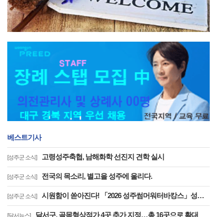
베스트기사
고령성주축협, 남해화학 선진지 견학 실시
[성주군 소식]
전국의 목소리, 별고을 성주에 울리다.
[성주군 소식]
시원함이 쏟아진다! 「2026 성주썸머워터바캉스」성황리 운영중
[성주군 소식]
달서구, 골목형상점가 4곳 추가 지정…총 16곳으로 확대
[달서뉴스]