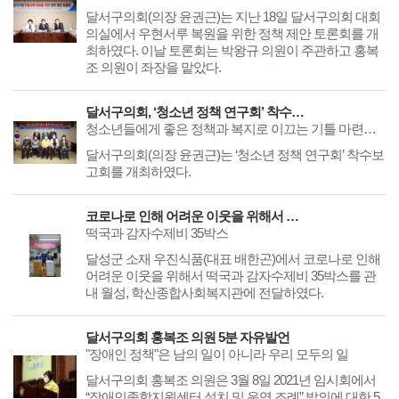
달서구의회(의장 윤권근)는 지난 18일 달서구의회 대회
의실에서 우현서루 복원을 위한 정책 제안 토론회를 개
최하였다. 이날 토론회는 박왕규 의원이 주관하고 홍복
조 의원이 좌장을 맡았다.
달서구의회, ‘청소년 정책 연구회’ 착수보고회 개최
청소년들에게 좋은 정책과 복지로 이끄는 기틀 마련할 계획
달서구의회(의장 윤권근)는 ‘청소년 정책 연구회’ 착수보
고회를 개최하였다.
코로나로 인해 어려운 이웃을 위해서 떡국과 감자수제비 전달
떡국과 감자수제비 35박스
달성군 소재 우진식품(대표 배한곤)에서 코로나로 인해
어려운 이웃을 위해서 떡국과 감자수제비 35박스를 관
내 월성, 학산종합사회복지관에 전달하였다.
달서구의회 홍복조 의원 5분 자유발언
"장애인 정책"은 남의 일이 아니라 우리 모두의 일
달서구의회 홍복조 의원은 3월 8일 2021년 임시회에서
“장애인종합지원센터 설치 및 운영 조례” 발의에 대한 5