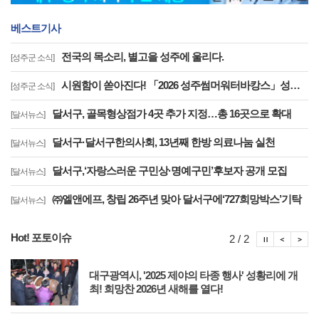
베스트기사
전국의 목소리, 별고을 성주에 울리다.
[성주군 소식]
시원함이 쏟아진다! 「2026 성주썸머워터바캉스」성황리 운영중
[성주군 소식]
달서구, 골목형상점가 4곳 추가 지정…총 16곳으로 확대
[달서뉴스]
달서구·달서구한의사회, 13년째 한방 의료나눔 실천
[달서뉴스]
달서구,‘자랑스러운 구민상·명예구민’후보자 공개 모집
[달서뉴스]
㈜엘앤에프, 창립 26주년 맞아 달서구에‘727희망박스’기탁
[달서뉴스]
Hot! 포토이슈
포토이슈
포토
포
2 / 2
축
대구광역시, '2025 제야의 타종 행사' 성황리에 개
최! 희망찬 2026년 새해를 열다!