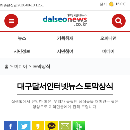
달서
16.0℃
최종편집일 2026-08-10 11:51
검
전체메뉴보기
뉴스
기획취재
오피니언
시민정보
시민참여
미디어
홈
미디어
토막상식
대구달서인터넷뉴스 토막상식
실생활에서 유익한 혹은, 우리가 몰랐던 상식들을
재미있는 짧은
영상으로 지역민들에게 전해 드립니다.
페이스북으로 공유
트위터로 공유
카카오 스토리로 공유
카카오톡으로 공유
문자로 공유
밴드로 공유