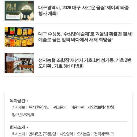
대
대구광역시, ‘2026 대구, 새로운 울림’ 제야의 타종
행사 개최!
를
대구 수성못, '수성빛예술제'로 겨울밤 황홀경 펼쳐!
예술로 물든 빛의 바다에서 새해 희망을!
외의
성서농협 조합장 재선거 기호 1번 성기동, 기호 2번
도이환 , 기호 3번 이병희
독자공간
기사제보
독자(후원)가입
광고문의
이용약관
개인정보처리방침
청소년보호정책
회사소개
회사소개
윤리(편집규약)강령
사업영역
오시는길
전국네트워크