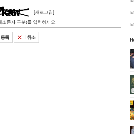
[
[새로고침]
[
 대소문자 구분)를 입력하세요.
[
등록
취소
H
 제야의 타종 행사'
다시 시작되는 대가야! RE-BORN!
 2026년 새해
'2026 대가야축제'
대구시, 최신 관광 가이드북으로 활
대구, 새로운 울림’
기찬 2026년 대구 여행의 시작 알리
최!
다!
빛예술제'로 겨울
포항 구룡포 과메기문화관, 동해의
술로 물든 빛의 바
미식과 문화를 한곳에!
거 기호 1번 성
성주군, 2026년 첫 참외 수확 개시!