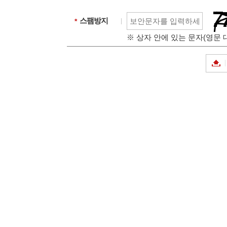
89X1
스팸방지
필수입력
※ 상자 안에 있는 문자(영문
대구광역시, '2025
성황리에 개최! 희망찬
를 열다!
대구광역시, ‘2026 
제야의 타종행사 개
대구 수성못, '수성
밤 황홀경 펼쳐! 예
다에서 새해 희망을!
성서농협 조합장 재선