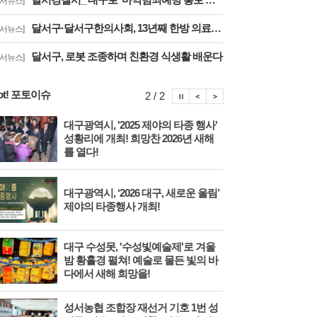
달서뉴스]
달서구·달서구한의사회, 13년째 한방 의료나눔 실천
달서뉴스]
달서구, 로봇 조종하며 친환경 식생활 배운다
달서뉴스]
ot! 포토이슈
포토이슈 정지
포토이슈 이전보기
포토이슈 다음보기
2 / 2
대구광역시, '2025 제야의 타종 행사'
다시
성황리에 개최! 희망찬 2026년 새해
'20
를 열다!
대구
대구광역시, ‘2026 대구, 새로운 울림’
기찬
제야의 타종행사 개최!
다!
대구 수성못, '수성빛예술제'로 겨울
포항
밤 황홀경 펼쳐! 예술로 물든 빛의 바
미식
다에서 새해 희망을!
성서농협 조합장 재선거 기호 1번 성
성주군