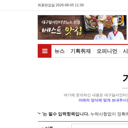
최종편집일 2026-08-05 11:39
전체메뉴보기
뉴스
기획취재
오피니언
시
여기에 문의하신 내용은 대구달서인터
아래의 양식에 맞게 보내주시
'
’는 필수 입력항목입니다.
누락사항없이 정확히
필수입력