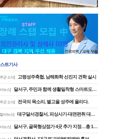
스트기사
고령성주축협, 남해화학 선진지 견학 실시
성주군 소식]
달서구, 주민과 함께 생활밀착형 스마트도시 만든다 「2026 스마트도시 달서 리빙랩」발대식 개최
달서뉴스]
전국의 목소리, 별고을 성주에 울리다.
성주군 소식]
대구달서경찰서, 피싱사기-대면편취 대응 FTX훈련 실시
경찰서뉴스]
달서구, 골목형상점가 4곳 추가 지정…총 16곳으로 확대
달서뉴스]
달서경찰서_‘대구로’ 마약범죄예방 홍보 협업