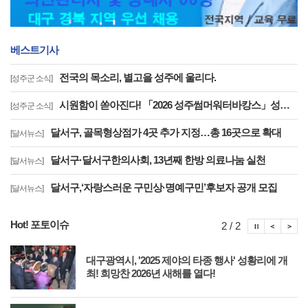
베스트기사
전국의 목소리, 별고을 성주에 울리다.
[성주군 소식]
시원함이 쏟아진다! 「2026 성주썸머워터바캉스」성황리 운영중
[성주군 소식]
달서구, 골목형상점가 4곳 추가 지정…총 16곳으로 확대
[달서뉴스]
달서구·달서구한의사회, 13년째 한방 의료나눔 실천
[달서뉴스]
달서구,‘자랑스러운 구민상·명예구민’후보자 공개 모집
[달서뉴스]
Hot! 포토이슈
포토이슈
포토
포
2 / 2
축
대구광역시, '2025 제야의 타종 행사' 성황리에 개
최! 희망찬 2026년 새해를 열다!