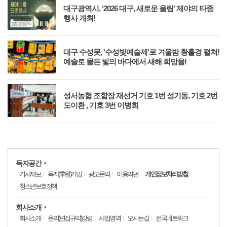
대
대구광역시, ‘2026 대구, 새로운 울림’ 제야의 타종
행사 개최!
를
대구 수성못, '수성빛예술제'로 겨울밤 황홀경 펼쳐!
예술로 물든 빛의 바다에서 새해 희망을!
외의
성서농협 조합장 재선거 기호 1번 성기동, 기호 2번
도이환 , 기호 3번 이병희
독자공간
기사제보
독자(후원)가입
광고문의
이용약관
개인정보처리방침
청소년보호정책
회사소개
회사소개
윤리(편집규약)강령
사업영역
오시는길
전국네트워크