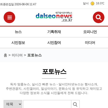
달서
16.0℃
최종편집일 2026-08-06 11:47
검
전체메뉴보기
뉴스
기획취재
오피니언
시민정보
시민참여
미디어
홈
미디어
포토뉴스
포토뉴스
독자 맞춤뉴스, 실시간 빠른 뉴스 - 달서인터넷뉴스는
행사소개,
주변관광지, 사진갤러리, 일상이야기, 문화소식 등
유익하고 재미있고
다양한 정보와 소식을 시민들에게 전해 드립니다.