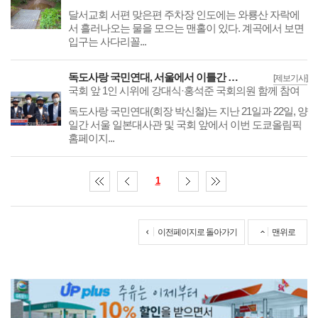
달서교회 서편 맞은편 주차장 인도에는 와룡산 자락에
서 흘러나오는 물을 모으는 맨홀이 있다. 계곡에서 보면
입구는 사다리꼴...
독도사랑 국민연대, 서울에서 이틀간 도쿄올림픽 독도 표기 1인규탄시위
[제보기사]
국회 앞 1인 시위에 강대식·홍석준 국회의원 함께 참여
독도사랑 국민연대(회장 박신철)는 지난 21일과 22일, 양
일간 서울 일본대사관 및 국회 앞에서 이번 도쿄올림픽
홈페이지...
1
이전페이지로 돌아가기
맨위로