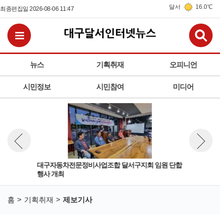
달서
16.0℃
최종편집일 2026-08-06 11:47
검
전체메뉴보기
뉴스
기획취재
오피니언
시민정보
시민참여
미디어
사업
대구자동차전문정비사업조합 달서구지회 임원 단합
[제
뉴스 이전보기
뉴스 다
행사 개최
홈
기획취재
제보기사