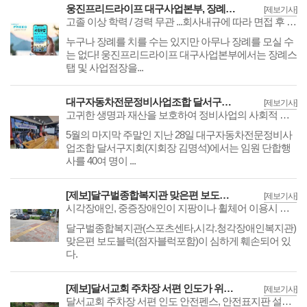
웅진프리드라이프 대구사업본부, 장례스탭 및 사업점장 모집
[제보기사]
고졸 이상 학력 / 경력 무관 ...회사내규에 따라 면접 후 결정
누구나 장례를 치를 수는 있지만 아무나 장례를 모실 수
는 없다! 웅진프리드라이프 대구사업본부에서는 장례스
탭 및 사업점장을...
대구자동차전문정비사업조합 달서구지회 임원 단합행사 개최
[제보기사]
고귀한 생명과 재산을 보호하여 정비사업의 사회적 책임을 다한다.
5월의 마지막 주말인 지난 28일 대구자동차전문정비사
업조합 달서구지회(지회장 김명석)에서는 임원 단합행
사를 40여 명이 ...
[제보]달구벌종합복지관 맞은편 보도블럭 훼손
[제보기사]
시각장애인, 중증장애인이 지팡이나 휠체어 이용시 사고 위험 우려, 공공기관 주택가 밀집 보수 및 장기적 대안 필요!
달구벌종합복지관(스포츠센타,시각.청각장애인복지관)
맞은편 보도블럭(점자블럭포함)이 심하게 훼손되어 있
다.
[제보]달서교회 주차장 서편 인도가 위험위험!
[제보기사]
달서교회 주차장 서편 인도 안전펜스, 안전표지판 설치 시급