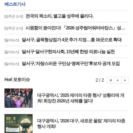
베스트기사
전국의 목소리, 별고을 성주에 울리다.
[성주군 소식]
시원함이 쏟아진다! 「2026 성주썸머워터바캉스」성황리 운영중
[성주군 소식]
달서구, 골목형상점가 4곳 추가 지정…총 16곳으로 확대
[달서뉴스]
달서구·달서구한의사회, 13년째 한방 의료나눔 실천
[달서뉴스]
달서구,‘자랑스러운 구민상·명예구민’후보자 공개 모집
[달서뉴스]
Hot! 포토이슈
포토이슈
포토
포
2 / 2
축
대구광역시, '2025 제야의 타종 행사' 성황리에 개
최! 희망찬 2026년 새해를 열다!
대
대구광역시, ‘2026 대구, 새로운 울림’ 제야의 타종
행사 개최!