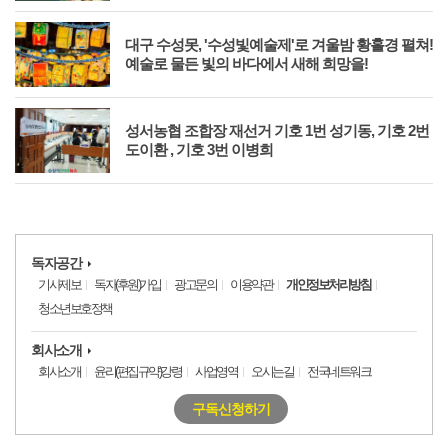
를
대구 수성못, '수성빛예술제'로 겨울밤 황홀경 펼쳐!
예술로 물든 빛의 바다에서 새해 희망을!
외의
성서농협 조합장 재선거 기호 1번 성기동, 기호 2번
도이환 , 기호 3번 이병희
독자공간
기사제보
독자(후원)가입
광고문의
이용약관
개인정보처리방침
청소년보호정책
회사소개
회사소개
윤리(편집규약)강령
사업영역
오시는길
전국네트워크
구독신청하기