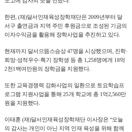
노고에 감사의 뜻을 전했다
.
한편
, (
재
)
달서인재육성장학재단은
2009
년부터 달
서구 출연금과 지역 주민 후원금으로 조성된 기금의
이자수익금을 활용해 장학사업을 추진하고 있다
.
현재까지 달서으뜸스승상
47
명을 시상했으며
,
진학
·
희망
·
성적우수
·
특기 장학생 등 총
1,258
명에게
18
억
2
천
1
백여만원의 장학금을 지원했다
.
또한 교육경쟁력 강화사업의 일환으로 토요학습프
로그램 지원사업을 통해
25
개 학교에 총
1
억
2,560
만
원을 지원했다
.
이태훈
(
재
)
달서인재육성장학재단 이사장은
“
오늘
의 감사는 개인이 아닌 지역 인재 육성을 위해 함께