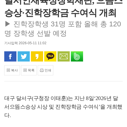
달서인재육성장학재단, 으뜸스
승상·진학장학금 수여식 개최
▶ 진학장학생 31명 포함 올해 총 120
명 장학생 선발 예정
기사입력 2026-05-11 11:02
페이스북으로 공유
트위터로 공유
카카오 스토리로 공유
카카오톡으로 공유
문자로 공유
밴드로 공유
복사
목록
인쇄
대구 달서구
(
구청장 이태훈
)
는 지난
8
일
‘2026
년 달
서으뜸스승상 시상 및 진학장학금 수여식
’
을 개최했
다
.