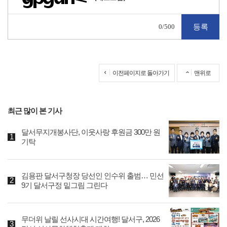
0
/500
이전페이지로 돌아가기
맨위로
최근 많이 본 기사
달서무지개봉사단, 이웃사랑 후원금 300만 원
기탁
김용판 달서구청장 당선인 인수위 출범… 민선
9기 달서구정 밑그림 그린다
무더위 날릴 선사시대 시간여행! 달서구, 2026