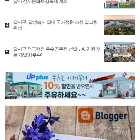
달서 선사문화체험축제 개최
달서구, 달성습지 일대 국가정원 조성 밑그림
완성
달서구 적극행정 우수공무원 선발…AI 민원 챗
봇 개발‘최우수’