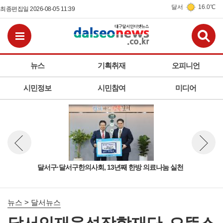
달서
16.0℃
최종편집일 2026-08-05 11:39
검
전체메뉴보기
뉴스
기획취재
오피니언
시민정보
시민참여
미디어
으로
달서구·달서구한의사회, 13년째 한방 의료나눔 실천
달서
뉴스 이전보기
뉴스 다
뉴스 > 달서뉴스