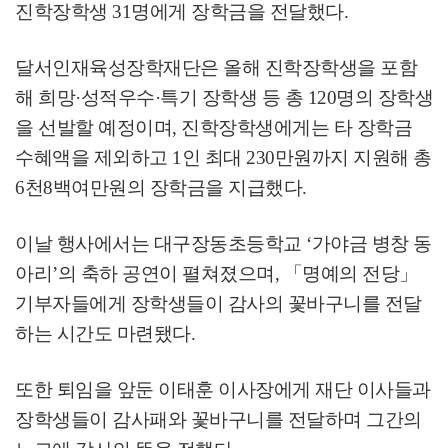
진학장학생
31
명에게 장학금을 전달했다
.
달서인재육성장학재단은 올해 진학장학생을 포함
해 희망
·
성적우수
·
특기 장학생 등 총
120
명의 장학생
을 선발할 예정이며
,
진학장학생에게는 타 장학금
수혜액을 제외하고
1
인 최대
230
만원까지 지원해 총
6
천
8
백여만원의 장학금을 지급했다
.
이날 행사에서는 대구장동초등학교
‘
가야금 병창 동
아리
’
의 축하 공연이 펼쳐졌으며
,
「
명예의 전당
」
기부자들에게 장학생들이 감사의 꽃바구니를 전달
하는 시간도 마련됐다
.
또한 퇴임을 앞둔 이태훈 이사장에게 재단 이사들과
장학생들이 감사패와 꽃바구니를 전달하며 그간의