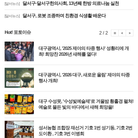
달서구·달서구한의사회, 13년째 한방 의료나눔 실천
[달서뉴스]
달서구, 로봇 조종하며 친환경 식생활 배운다
[달서뉴스]
Hot! 포토이슈
포토이슈
포토
포
2 / 2
축
대구광역시, '2025 제야의 타종 행사' 성황리에 개
최! 희망찬 2026년 새해를 열다!
대
대구광역시, ‘2026 대구, 새로운 울림’ 제야의 타종
행사 개최!
를
대구 수성못, '수성빛예술제'로 겨울밤 황홀경 펼쳐!
예술로 물든 빛의 바다에서 새해 희망을!
외의
성서농협 조합장 재선거 기호 1번 성기동, 기호 2번
도이환 , 기호 3번 이병희