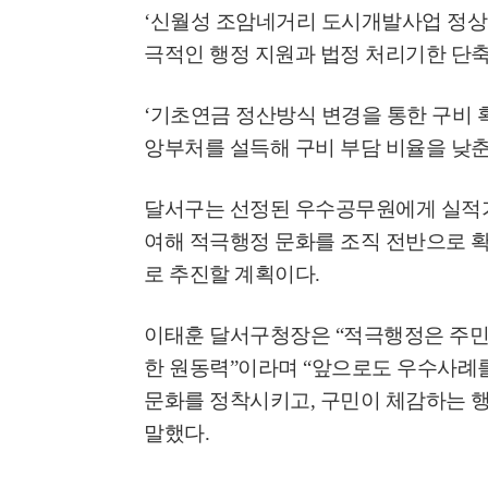
대구 수성못, '수성
‘
신월성 조암네거리 도시개발사업 정
밤 황홀경 펼쳐! 예
다에서 새해 희망을!
극적인 행정 지원과 법정 처리기한 단
성서농협 조합장 재선
‘
기초연금 정산방식 변경을 통한 구비 
기동, 기호 2번 도이환
병희
앙부처를 설득해 구비 부담 비율을 낮춘
달서구는 선정된 우수공무원에게 실적
여해 적극행정 문화를 조직 전반으로 
로 추진할 계획이다
.
이태훈 달서구청장은
“
적극행정은 주민
한 원동력
”
이라며
“
앞으로도 우수사례
문화를 정착시키고
,
구민이 체감하는 행
말했다
.