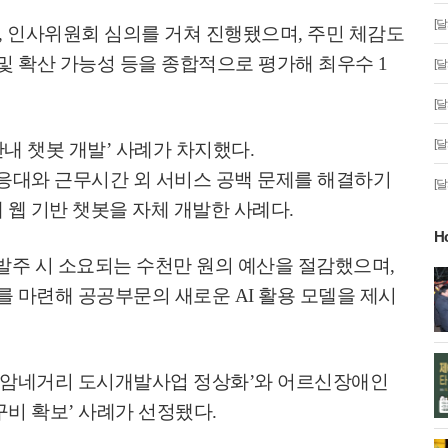
[
,
인사위원회 심의를 거쳐 진행됐으며
,
주민 체감도
및 확산 가능성 등을 종합적으로 평가해 최우수
1
[
[
[
안내 챗봇 개발
’
사례가 차지했다
.
 응대와 근무시간 외 서비스 공백 문제를 해결하기
[
 웹 기반 챗봇을 자체 개발한 사례다
.
H
 발주 시 소요되는 수천만 원의 예산을 절감했으며
,
 제야의 타종 행사'
다시 시작되는 대가야! RE-BORN!
계를 마련해 공공부문의 새로운
AI
활용 모델을 제시
 2026년 새해
'2026 대가야축제'
대구시, 최신 관광 가이드북으로 활
대구, 새로운 울림’
조암네거리 도시개발사업 정상화
’
와 어르신장애인
기찬 2026년 대구 여행의 시작 알리
최!
다!
구비 확보
’
사례가 선정됐다
.