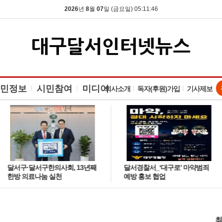
2026
년
8
월
07
일 (금요일) 05:11:47
민정보
시민참여
미디어
회사소개
독자(후원)가입
기사제보
달서구·달서구한의사회, 13년째
달서경찰서_‘대구로’ 마약범죄
한방 의료나눔 실천
예방 홍보 협업
최