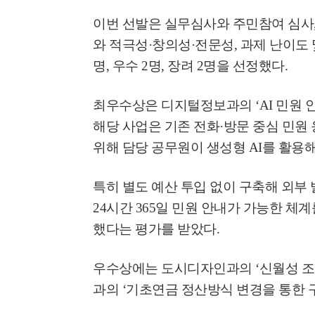
이번 선발은 실무심사와 주민참여 심사
와 적극성
·
창의성
·
전문성
,
과제 난이도 
명
,
우수
2
명
,
장려
2
명을 선정했다
.
최우수상은 디지털정보과의
‘AI
민원 
해당 사업은 기존 전화
·
방문 중심 민원
위해 담당 공무원이 생성형
AI
를 활용해
특히 별도 예산 투입 없이 구축해 외부
대구광역시, '2025
24
시간
365
일 민원 안내가 가능한 체
성황리에 개최! 희망찬
를 열다!
했다는 평가를 받았다
.
대구광역시, ‘2026 
우수상에는 도시디자인과의
‘
신월성 
제야의 타종행사 개
과의
‘
기초연금 정산방식 변경을 통한 