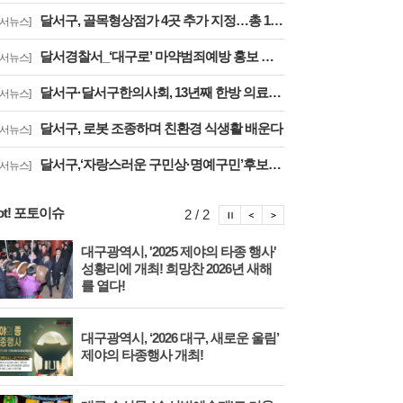
달서구, 골목형상점가 4곳 추가 지정…총 16곳으로 확대
달서뉴스]
달서경찰서_‘대구로’ 마약범죄예방 홍보 협업
달서뉴스]
달서구·달서구한의사회, 13년째 한방 의료나눔 실천
달서뉴스]
달서구, 로봇 조종하며 친환경 식생활 배운다
달서뉴스]
달서구,‘자랑스러운 구민상·명예구민’후보자 공개 모집
달서뉴스]
ot! 포토이슈
포토이슈 정지
포토이슈 이전보기
포토이슈 다음보기
2 / 2
대구광역시, '2025 제야의 타종 행사'
다시
성황리에 개최! 희망찬 2026년 새해
'20
를 열다!
대구
대구광역시, ‘2026 대구, 새로운 울림’
기찬
제야의 타종행사 개최!
다!