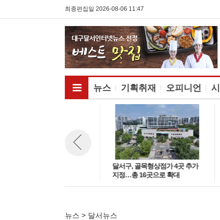
최종편집일 2026-08-06 11:47
전체메뉴보기
뉴스
기획취재
오피니언
시
달서구,‘자랑스러운 구민상·명예
달서구, 골목형상점가 4곳 추가
뉴스 이전보기
구민’후보자 공개 모집
지정…총 16곳으로 확대
뉴스 > 달서뉴스