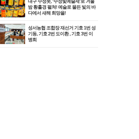
대구 수성못, '수성빛예술제'로 겨울
포항
밤 황홀경 펼쳐! 예술로 물든 빛의 바
미식
다에서 새해 희망을!
성서농협 조합장 재선거 기호 1번 성
성주군
기동, 기호 2번 도이환 , 기호 3번 이
명품
병희