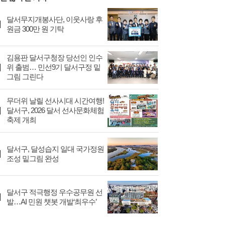
달서무지개봉사단, 이웃사랑 후
원금 300만 원 기탁
김용판 달서구청장 당선인 인수
위 출범… 민선9기 달서구정 밑
그림 그린다
무더위 날릴 선사시대 시간여행!
달서구, 2026 달서 선사문화체험
축제 개최
달서구, 달성습지 일대 국가정원
조성 밑그림 완성
달서구 적극행정 우수공무원 선
발…AI 민원 챗봇 개발‘최우수’