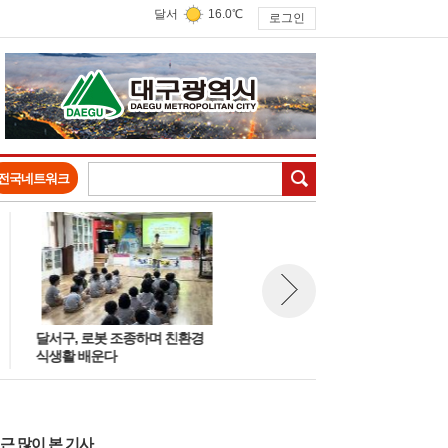
달서
16.0℃
로그인
검색
전국네트워크
달서구, 로봇 조종하며 친환경
달서구, 주민과 함께 생활밀착
뉴스 다음보기
식생활 배운다
스마트도시 만든다 「2026 스
트도시 달서 리빙랩」발대식 개
최
근 많이 본 기사