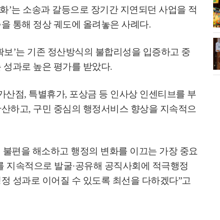
빛예술제'로 겨울
포항 구룡포 과메기문화관, 동해의
상화
’
는 소송과 갈등으로 장기간 지연되던 사업을 적
술로 물든 빛의 바
미식과 문화를 한곳에!
축을 통해 정상 궤도에 올려놓은 사례다
.
거 기호 1번 성
성주군, 2026년 첫 참외 수확 개시!
확보
’
는 기존 정산방식의 불합리성을 입증하고 중
 , 기호 3번 이
명품 성주참외의 귀환!
 성과로 높은 평가를 받았다
.
가산점
,
특별휴가
,
포상금 등 인사상 인센티브를 부
확산하고
,
구민 중심의 행정서비스 향상을 지속적으
 불편을 해소하고 행정의 변화를 이끄는 가장 중요
를 지속적으로 발굴
·
공유해 공직사회에 적극행정
정 성과로 이어질 수 있도록 최선을 다하겠다
”
고