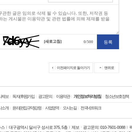
[새로고침]
0
/500
이전페이지로 돌아가기
맨위로
사제보
독자(후원)가입
광고문의
이용약관
개인정보처리방침
청소년보호정책
사소개
윤리(편집규약)강령
사업영역
오시는길
전국네트워크
뉴스
대구광역시 달서구 성서로 375, 5층
제보ㆍ광고문의: 010-7601-0088
팩