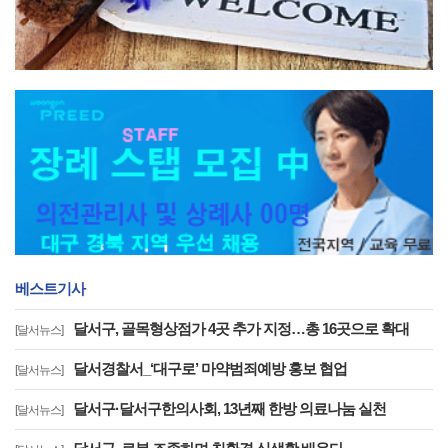
베스트기사
달서구, 골목형상점가 4곳 추가 지정…총 16곳으로 확대
[달서뉴스]
달서경찰서_‘대구로’ 마약범죄예방 홍보 협업
[달서뉴스]
달서구·달서구한의사회, 13년째 한방 의료나눔 실천
[달서뉴스]