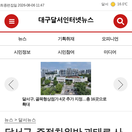
달서
16.0℃
최종편집일 2026-08-06 11:47
검
전체메뉴보기
뉴스
기획취재
오피니언
시민정보
시민참여
미디어
개 모
달서구, 골목형상점가 4곳 추가 지정…총 16곳으로
달서
뉴스 이전보기
뉴스 다
확대
뉴스 > 달서뉴스