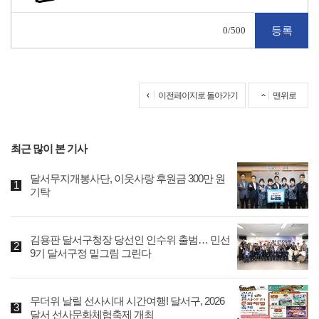
0
/500
이전페이지로 돌아가기
맨위로
최근 많이 본 기사
달서무지개봉사단, 이웃사랑 후원금 300만 원
기탁
김용판 달서구청장 당선인 인수위 출범… 민선
9기 달서구정 밑그림 그린다
무더위 날릴 선사시대 시간여행! 달서구, 2026
달서 선사문화체험축제 개최