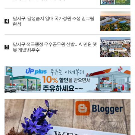
달서구, 달성습지 일대 국가정원 조성 밑그림
완성
달서구 적극행정 우수공무원 선발…AI 민원 챗
봇 개발‘최우수’