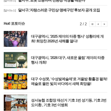
달서구, 로봇 조종하며 친환경 식생활 배운다
[달서뉴스]
달서구,‘자랑스러운 구민상·명예구민’후보자 공개 모집
[달서뉴스]
Hot! 포토이슈
포토이슈
포토
포
2 / 2
축
대구광역시, '2025 제야의 타종 행사' 성황리에 개
최! 희망찬 2026년 새해를 열다!
대
대구광역시, ‘2026 대구, 새로운 울림’ 제야의 타종
행사 개최!
를
대구 수성못, '수성빛예술제'로 겨울밤 황홀경 펼쳐!
예술로 물든 빛의 바다에서 새해 희망을!
외의
성서농협 조합장 재선거 기호 1번 성기동, 기호 2번
도이환 , 기호 3번 이병희