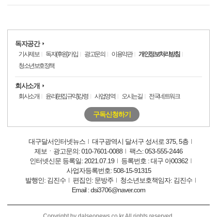
독자공간
기사제보
독자(후원)가입
광고문의
이용약관
개인정보처리방침
청소년보호정책
회사소개
회사소개
윤리(편집규약)강령
사업영역
오시는길
전국네트워크
구독신청하기
대구달서인터넷뉴스
대구광역시 달서구 성서로 375, 5층
제보ㆍ광고문의: 010-7601-0088
팩스: 053-555-2446
인터넷신문 등록일: 2021.07.19
등록번호 : 대구 아00362
사업자등록번호: 508-15-91315
발행인: 김진수
편집인: 문방주
청소년보호책임자: 김진수
Email : dsi3706@naver.com
Copyright by dalseonews.co.kr All rights reserved.